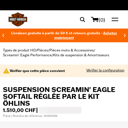
web accessibility
(0)
Livraison gratuite à partir de 50 € et retours gratuits -
Achetez
maintenant
Types de produit HD
Pièces
Pièces moto & Accessoires
/
/
/
Screamin’ Eagle Performance
Kits de suspension & Amortisseurs
/
Vérifier la configuration
Vérifier que cette pièce convient
SUSPENSION SCREAMIN' EAGLE
SOFTAIL RÉGLÉE PAR LE KIT
ÖHLINS
1.510,00 CHF
|
Pièce | Numéro de référence : 45400356