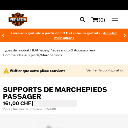
web accessibility
(0)
Livraison gratuite à partir de 50 € et retours gratuits -
Achetez
maintenant
Types de produit HD
Pièces
Pièces moto & Accessoires
/
/
/
Commandes aux pieds
Marchepieds
/
Vérifier la configuration
Vérifier que cette pièce convient
SUPPORTS DE MARCHEPIEDS
PASSAGER
161,00 CHF
|
Pièce | Numéro de référence : 50501118