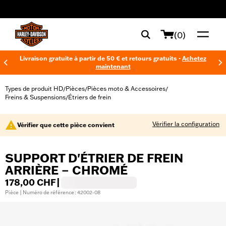
web accessibility
(0)
Livraison gratuite à partir de 50 € et retours gratuits -
Achetez
maintenant
Types de produit HD
Pièces
Pièces moto & Accessoires
/
/
/
Freins & Suspensions
Étriers de frein
/
Vérifier la configuration
Vérifier que cette pièce convient
SUPPORT D'ÉTRIER DE FREIN
ARRIÈRE – CHROMÉ
178,00 CHF
|
Pièce | Numéro de référence : 42002-08