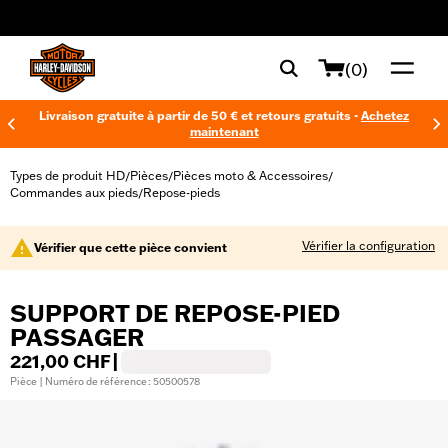
web accessibility
(0)
Livraison gratuite à partir de 50 € et retours gratuits -
Achetez
maintenant
Types de produit HD
Pièces
Pièces moto & Accessoires
/
/
/
Commandes aux pieds
Repose-pieds
/
Vérifier la configuration
Vérifier que cette pièce convient
SUPPORT DE REPOSE-PIED
PASSAGER
221,00 CHF
|
Pièce | Numéro de référence : 50500578