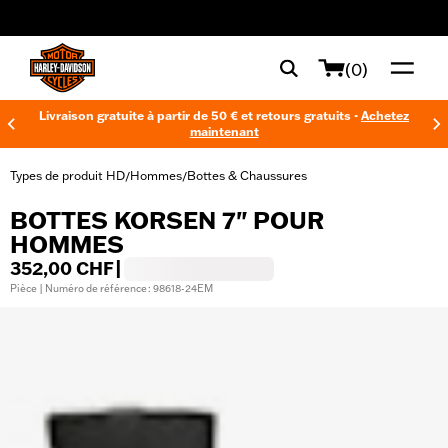
web accessibility
(0)
Livraison gratuite à partir de 50 € et retours gratuits -
Achetez
maintenant
Types de produit HD
Hommes
Bottes & Chaussures
/
/
BOTTES KORSEN 7" POUR
HOMMES
352,00 CHF
|
Pièce | Numéro de référence : 98618-24EM