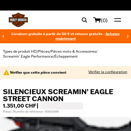
web accessibility
(0)
Livraison gratuite à partir de 50 € et retours gratuits -
Achetez
maintenant
Types de produit HD
Pièces
Pièces moto & Accessoires
/
/
/
Screamin’ Eagle Performance
Échappement
/
Vérifier la configuration
Vérifier que cette pièce convient
SILENCIEUX SCREAMIN’ EAGLE
STREET CANNON
1.351,00 CHF
|
Pièce | Numéro de référence : 65600389