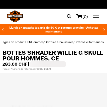
web accessibility
(0)
Livraison gratuite à partir de 50 € et retours gratuits -
Achetez
maintenant
Types de produit HD
Hommes
Bottes & Chaussures
Bottes Performances
/
/
/
BOTTES SHRADER WILLIE G SKULL
POUR HOMMES, CE
283,00 CHF
|
Pièce | Numéro de référence : 98010-25EM