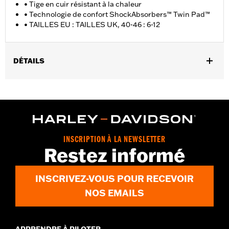
• Tige en cuir résistant à la chaleur
• Technologie de confort ShockAbsorbers™ Twin Pad™
• TAILLES EU : TAILLES UK, 40-46 : 6-12
DÉTAILS
Sexe:
Hommes
GARANTIE:
Garantie du fabricant international Wolverine -
Rendez-vous sur
www.h-d.com/warranty
pour plus de détails
Origine:
Importé
Dimension Description:
HAUTEUR DE TIGE : 6" / HAUTEUR DE
INSCRIPTION À LA NEWSLETTER
TALON : 1.5"
Restez informé
INSCRIVEZ-VOUS POUR RECEVOIR
NOS EMAILS
APPRENDRE À PILOTER