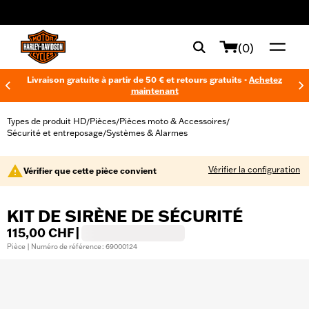
web accessibility
(0)
Livraison gratuite à partir de 50 € et retours gratuits -
Achetez
maintenant
Types de produit HD
Pièces
Pièces moto & Accessoires
/
/
/
Sécurité et entreposage
Systèmes & Alarmes
/
Vérifier la configuration
Vérifier que cette pièce convient
KIT DE SIRÈNE DE SÉCURITÉ
115,00 CHF
|
Pièce | Numéro de référence : 69000124