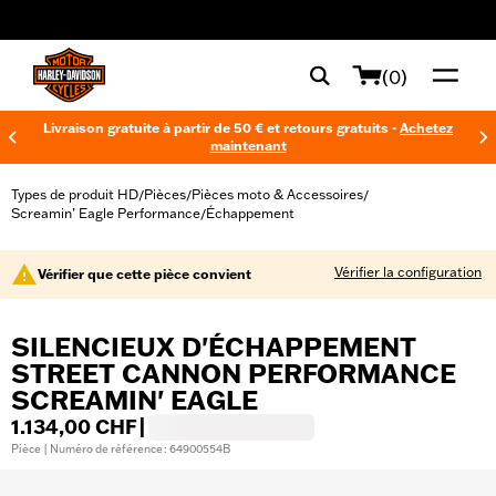
web accessibility
(0)
Livraison gratuite à partir de 50 € et retours gratuits -
Achetez
maintenant
Types de produit HD
Pièces
Pièces moto & Accessoires
/
/
/
Screamin’ Eagle Performance
Échappement
/
Vérifier la configuration
Vérifier que cette pièce convient
SILENCIEUX D'ÉCHAPPEMENT
STREET CANNON PERFORMANCE
SCREAMIN' EAGLE
1.134,00 CHF
|
Pièce | Numéro de référence : 64900554B