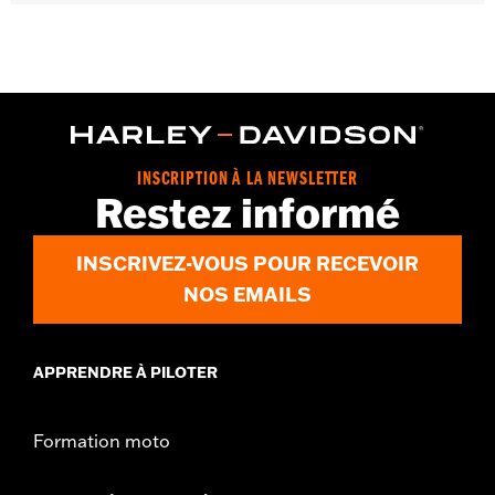
Pour modèles Touring de '17 à '20. Ne convient pas aux modèles
Trike. Conçu pour les marchés internationaux qui exigent des
silencieux certifiés ECE. Comprend des embouts de silencieux
deux pièces assortis. Le montage nécessite l'achat séparé de
brides pour silencieux réf. 65900012 et 65900015.
Instructions d’installation
Diamètre:
4.5
INSCRIPTION À LA NEWSLETTER
Vendu séparément:
Supports de silencieux 65900012 et
Restez informé
65900015, 2 embouts
Vendu à l'unité:
Paire
INSCRIVEZ-VOUS POUR RECEVOIR
Mise à niveau Stage Screamin' Eagle:
Stage I
Matière:
Acier
NOS EMAILS
Dans la boîte:
Paire de silencieux
CERTIFICATION:
Conformes ECE
APPRENDRE À PILOTER
Formation moto