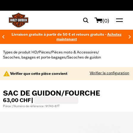
web accessibility
(0)
Livraison gratuite à partir de 50 € et retours gratuits -
Achetez
maintenant
Types de produit HD
Pièces
Pièces moto & Accessoires
/
/
/
Sacoches, bagages et porte-bagages
Sacoches de guidon
/
Vérifier la configuration
Vérifier que cette pièce convient
SAC DE GUIDON/FOURCHE
63,00 CHF
|
Pièce | Numéro de référence : 91743-87T