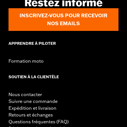
Restez informé
specific hardware. See I-sheet for details. Installation
may require separate purchase of wheel size and
INSCRIVEZ-VOUS POUR RECEVOIR
model-specific tire.
NOS EMAILS
APPRENDRE À PILOTER
Formation moto
SOUTIEN À LA CLIENTÈLE
Nous contacter
Suivre une commande
Expédition et livraison
Retours et échanges
Questions fréquentes (FAQ)