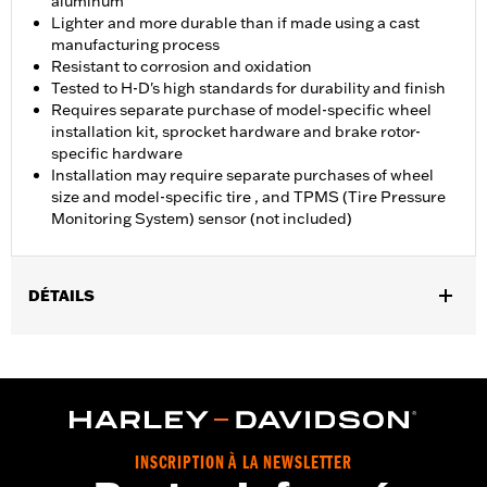
aluminum
Lighter and more durable than if made using a cast
manufacturing process
Resistant to corrosion and oxidation
Tested to H-D's high standards for durability and finish
Requires separate purchase of model-specific wheel
installation kit, sprocket hardware and brake rotor-
specific hardware
Installation may require separate purchases of wheel
size and model-specific tire , and TPMS (Tire Pressure
Monitoring System) sensor (not included)
DÉTAILS
Convient aux modèles FLHXSE, FLTRXSE à partir de 2023,
FLHX, FLTRX, FLXTRXSTSE à partir de 2024, FLHXU à partir de
2025 et FLHXL, FLHXLSE et FLTRXL à partir de 2026.
Instructions d’installation
Taille de jante:
18
NOTES:
Requires separate purchase of model-specific Wheel
INSCRIPTION À LA NEWSLETTER
Installation Kit, Sprocket hardware and Brake Rotor-