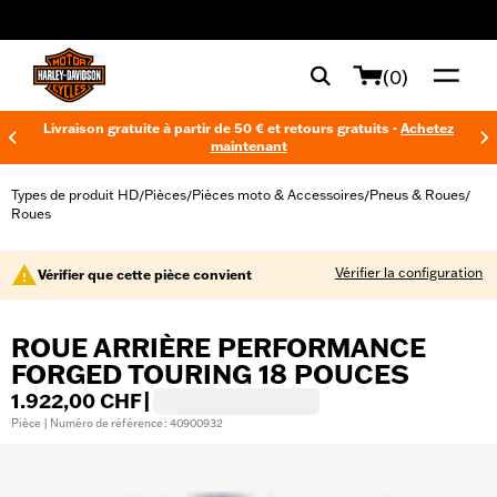
web accessibility
(0)
Livraison gratuite à partir de 50 € et retours gratuits -
Achetez
maintenant
Types de produit HD
Pièces
Pièces moto & Accessoires
Pneus & Roues
/
/
/
/
Roues
Vérifier la configuration
Vérifier que cette pièce convient
ROUE ARRIÈRE PERFORMANCE
FORGED TOURING 18 POUCES
1.922,00 CHF
|
Pièce | Numéro de référence : 40900932