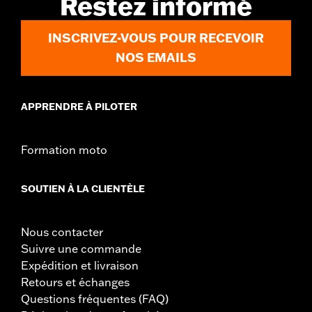
Restez informé
Largeur:
26.75 Inches
Dans la boîte:
Pare-brise uniquement
INSCRIVEZ-VOUS POUR RECEVOIR
Hauteur totale du pare-brise:
6.0
NOS EMAILS
APPRENDRE À PILOTER
Formation moto
SOUTIEN À LA CLIENTÈLE
Nous contacter
Suivre une commande
Expédition et livraison
Retours et échanges
Questions fréquentes (FAQ)