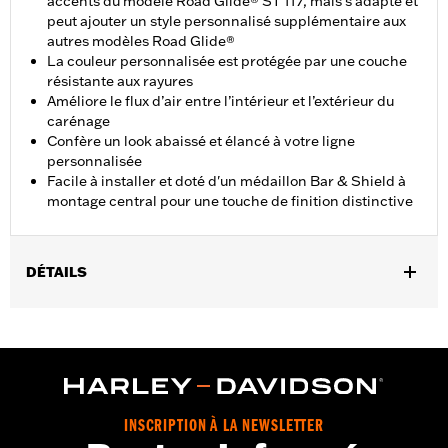
accents du modèle Road Glide® ST 117, mais s'adapte et
peut ajouter un style personnalisé supplémentaire aux
autres modèles Road Glide®
La couleur personnalisée est protégée par une couche
résistante aux rayures
Améliore le flux d’air entre l’intérieur et l’extérieur du
carénage
Confère un look abaissé et élancé à votre ligne
personnalisée
Facile à installer et doté d'un médaillon Bar & Shield à
montage central pour une touche de finition distinctive
DÉTAILS
Convient aux modèles Road Glide® de 2015 à 2024 (sauf
FLTRXSE à partir de 2023, FLTRX et FLTRXSTSE à partir de
2024) et FLTRT de 2023 à 2025.
Instructions d’installation
Vendu à l'unité:
Chaque
INSCRIPTION À LA NEWSLETTER
Matière:
Polycarbonate à revêtement dur