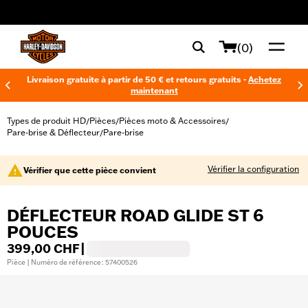
web accessibility
(0)
Livraison gratuite à partir de 50 € et retours gratuits -
Achetez
maintenant
Types de produit HD
Pièces
Pièces moto & Accessoires
/
/
/
Pare-brise & Déflecteur
Pare-brise
/
Vérifier la configuration
Vérifier que cette pièce convient
DÉFLECTEUR ROAD GLIDE ST 6
POUCES
399,00 CHF
|
Pièce | Numéro de référence : 57400526