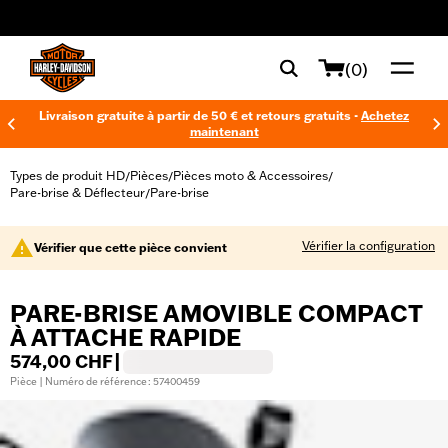
web accessibility
(0)
Livraison gratuite à partir de 50 € et retours gratuits -
Achetez
maintenant
Types de produit HD
Pièces
Pièces moto & Accessoires
/
/
/
Pare-brise & Déflecteur
Pare-brise
/
Vérifier la configuration
Vérifier que cette pièce convient
PARE-BRISE AMOVIBLE COMPACT
À ATTACHE RAPIDE
574,00 CHF
|
Pièce | Numéro de référence : 57400459