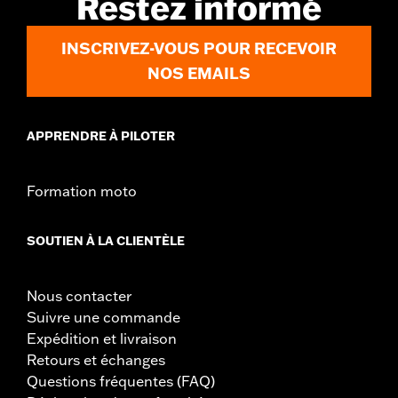
Restez informé
Dans la boîte:
Pare-brise complet avec tout le matériel de
montage
INSCRIVEZ-VOUS POUR RECEVOIR
Hauteur du pare-brise au-dessus du phare:
13.58
NOS EMAILS
Hauteur totale du pare-brise:
15.66
APPRENDRE À PILOTER
Formation moto
SOUTIEN À LA CLIENTÈLE
Nous contacter
Suivre une commande
Expédition et livraison
Retours et échanges
Questions fréquentes (FAQ)