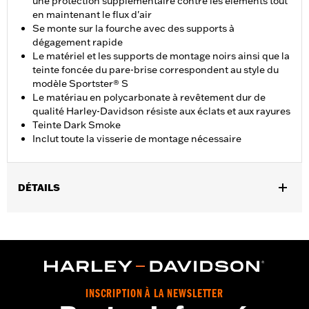
une protection supplémentaire contre les éléments tout
en maintenant le flux d'air
Se monte sur la fourche avec des supports à
dégagement rapide
Le matériel et les supports de montage noirs ainsi que la
teinte foncée du pare-brise correspondent au style du
modèle Sportster® S
Le matériau en polycarbonate à revêtement dur de
qualité Harley-Davidson résiste aux éclats et aux rayures
Teinte Dark Smoke
Inclut toute la visserie de montage nécessaire
DÉTAILS
Pour les modèles RH1250S à partir de ’21.
Instructions d’installation
Style de montage:
Démontage rapide
Vendu à l'unité:
Chaque
Matière:
Polycarbonate à revêtement dur
INSCRIPTION À LA NEWSLETTER
Largeur:
15.78 Inches