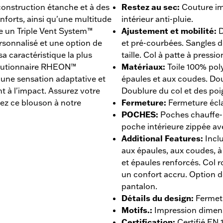
construction étanche et à des
Restez au sec
:
Couture im
nforts, ainsi qu'une multitude
intérieur anti-pluie.
e un Triple Vent System™
Ajustement et mobilité
:
D
rsonnalisé et une option de
et pré-courbées. Sangles de
 caractéristique la plus
taille. Col à patte à pressio
olutionnaire RHEON™
Matériaux
:
Toile 100% pol
une sensation adaptative et
épaules et aux coudes. Dou
t à l'impact. Assurez votre
Doublure du col et des poi
tez ce blouson à notre
Fermeture
:
Fermeture éclai
POCHES
:
Poches chauffe-m
poche intérieure zippée av
Additional Features
:
Incl
aux épaules, aux coudes, à 
et épaules renforcés. Col 
un confort accru. Option d
pantalon.
Détails du design
:
Fermet
Motifs.
:
Impression dimens
Certification
:
Certifié EN