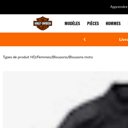
web accessibility
Apprendre 
MODÈLES
PIÈCES
HOMMES
Livr
Types de produit HD
Femmes
Blousons
Blousons moto
/
/
/