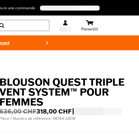
ivre une commande
Panier(0)
enant
Maillots 
BLOUSON QUEST TRIPLE
VENT SYSTEM™ POUR
FEMMES
636,00 CHF
318,00 CHF
|
Pièce | Numéro de référence : 98184-22EW