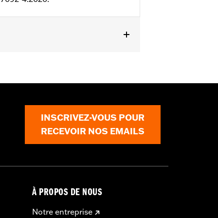
ªte
,
Dos extensible - Basique
,
Tour de
érieure
,
Protection inclue
ils
INSCRIVEZ-VOUS POUR
RECEVOIR NOS EMAILS
À PROPOS DE NOUS
Notre entreprise