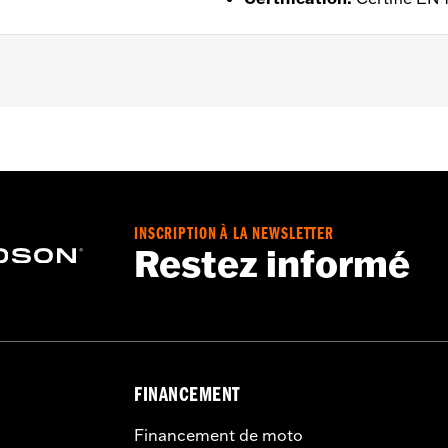
ntilé
,
Imperméable à l’eau
,
Coutures scellées
,
Volets tempÃ
ble sens sur le devant
,
Poches zippées
,
Fermeture éclair int
 - Rendez-vous sur
www.h-d.com/warranty
pour plus de déta
INSCRIPTION À LA NEWSLETTER
Restez informé
FINANCEMENT
Financement de moto