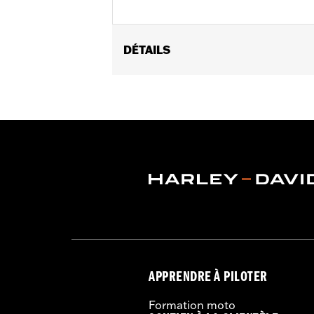
DÉTAILS
Sexe:
Femmes
Caractéristiques fonctionnelles:
Ve
taille ajustable
,
Fermeture éclair à dou
GARANTIE:
Garantie limitée de 2 ans
Jacket Style:
Triple Vent
Shop To Be:
Cool
Origine:
Importé
APPRENDRE À PILOTER
Formation moto