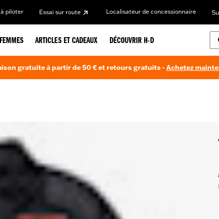
à piloter
Localisateur de concessionnaire
Essai sur route
Su
FEMMES
ARTICLES ET CADEAUX
DÉCOUVRIR H-D
aison gratuite à partir de 50 € et retours gratuits -
Achetez maint