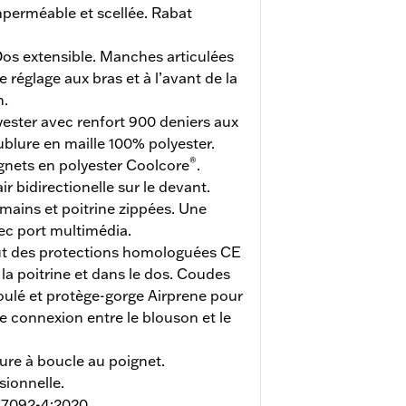
perméable et scellée. Rabat
os extensible. Manches articulées
 réglage aux bras et à l’avant de la
n.
yester avec renfort 900 deniers aux
blure en maille 100% polyester.
®
gnets en polyester Coolcore
.
r bidirectionelle sur le devant.
ains et poitrine zippées. Une
ec port multimédia.
ut des protections homologuées CE
la poitrine et dans le dos. Coudes
roulé et protège-gorge Airprene pour
e connexion entre le blouson et le
ure à boucle au poignet.
ionnelle.
 17092-4:2020.