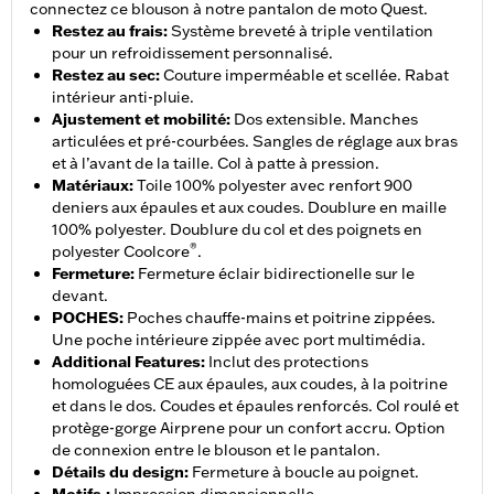
connectez ce blouson à notre pantalon de moto Quest.
Restez au frais
:
Système breveté à triple ventilation
pour un refroidissement personnalisé.
Restez au sec
:
Couture imperméable et scellée. Rabat
intérieur anti-pluie.
Ajustement et mobilité
:
Dos extensible. Manches
articulées et pré-courbées. Sangles de réglage aux bras
et à l’avant de la taille. Col à patte à pression.
Matériaux
:
Toile 100% polyester avec renfort 900
deniers aux épaules et aux coudes. Doublure en maille
100% polyester. Doublure du col et des poignets en
®
polyester Coolcore
.
Fermeture
:
Fermeture éclair bidirectionelle sur le
devant.
POCHES
:
Poches chauffe-mains et poitrine zippées.
Une poche intérieure zippée avec port multimédia.
Additional Features
:
Inclut des protections
homologuées CE aux épaules, aux coudes, à la poitrine
et dans le dos. Coudes et épaules renforcés. Col roulé et
protège-gorge Airprene pour un confort accru. Option
de connexion entre le blouson et le pantalon.
Détails du design
:
Fermeture à boucle au poignet.