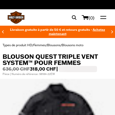
web accessibility
(0)
Livraison gratuite à partir de 50 € et retours gratuits -
Achetez
maintenant
Types de produit HD
Femmes
Blousons
Blousons moto
/
/
/
BLOUSON QUEST TRIPLE VENT
SYSTEM™ POUR FEMMES
636,00 CHF
318,00 CHF
|
Pièce | Numéro de référence : 98184-22EW