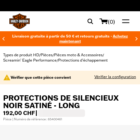
web accessibility
(0)
Livraison gratuite à partir de 50 € et retours gratuits -
Achetez
maintenant
Types de produit HD
Pièces
Pièces moto & Accessoires
/
/
/
Screamin’ Eagle Performance
Protections d'échappement
/
Vérifier la configuration
Vérifier que cette pièce convient
PROTECTIONS DE SILENCIEUX
NOIR SATINÉ - LONG
192,00 CHF
|
Pièce | Numéro de référence : 65400461