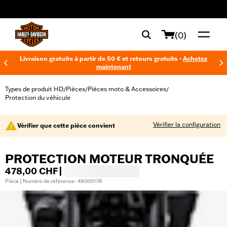
web accessibility
(0)
Livraison gratuite à partir de 50 € et retours gratuits -
Achetez
maintenant
Types de produit HD
Pièces
Pièces moto & Accessoires
/
/
/
Protection du véhicule
Vérifier la configuration
Vérifier que cette pièce convient
PROTECTION MOTEUR TRONQUÉE
478,00 CHF
|
Pièce | Numéro de référence : 49000117A