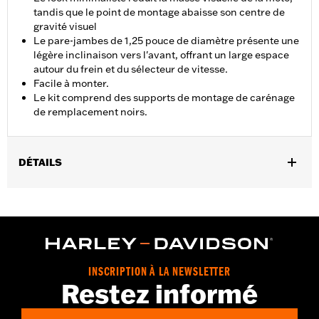
tandis que le point de montage abaisse son centre de
gravité visuel
Le pare-jambes de 1,25 pouce de diamètre présente une
légère inclinaison vers l'avant, offrant un large espace
autour du frein et du sélecteur de vitesse.
Facile à monter.
Le kit comprend des supports de montage de carénage
de remplacement noirs.
DÉTAILS
Convient aux modèles Road Glide de 2015 à 2023 (sauf FLTRXSE
à partir de 2023 et modèles équipés de bas de carénage). Le kit
comprend des supports de montage de carénage de
remplacement en noir.
Instructions d’installation
Vendu à l'unité:
Chaque
INSCRIPTION À LA NEWSLETTER
Restez informé
Dans la boîte:
Protection moteur, matériel de montage requis,
supports de montage de carénage de remplacement