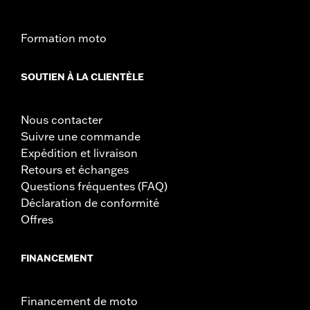
véhicule dans des circonstances
particulières (chute à l'arrêt, glissade à très
Formation moto
faible vitesse). Elles ne sont pas conçus ni
destinés à fournir une protection contre les
blessures corporelles en cas de collision
SOUTIEN À LA CLIENTÈLE
avec un autre véhicule ou tout autre objet.
N'utilisez pas les repose-pieds de protection
moteur ou d’autoroute à l’arrêt et lors de
Nous contacter
démarrage. Cela risque de provoquer des
blessures graves, voire mortelles.
Suivre une commande
Expédition et livraison
Retours et échanges
Questions fréquentes (FAQ)
Déclaration de conformité
Offres
FINANCEMENT
Financement de moto