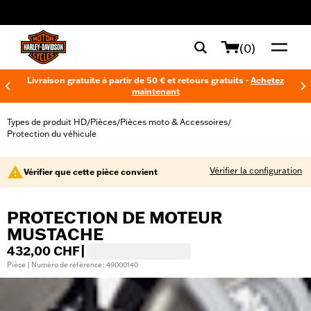
web accessibility
(0)
Livraison gratuite à partir de 50 € et retours gratuits -
Achetez
maintenant
Types de produit HD
Pièces
Pièces moto & Accessoires
/
/
/
Protection du véhicule
Vérifier la configuration
Vérifier que cette pièce convient
PROTECTION DE MOTEUR
MUSTACHE
432,00 CHF
|
Pièce | Numéro de référence : 49000140