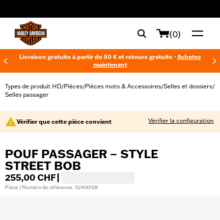
web accessibility
(0)
Livraison gratuite à partir de 50 € et retours gratuits -
Achetez
maintenant
Types de produit HD
Pièces
Pièces moto & Accessoires
Selles et dossiers
/
/
/
/
Selles passager
Vérifier la configuration
Vérifier que cette pièce convient
POUF PASSAGER – STYLE
STREET BOB
255,00 CHF
|
Pièce | Numéro de référence : 52400128