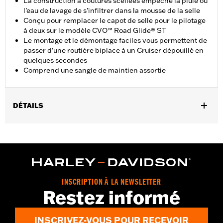
La construction à coutures scellées empêche la pluie ou
l’eau de lavage de s’infiltrer dans la mousse de la selle
Conçu pour remplacer le capot de selle pour le pilotage
à deux sur le modèle CVO™ Road Glide® ST
Le montage et le démontage faciles vous permettent de
passer d'une routière biplace à un Cruiser dépouillé en
quelques secondes
Comprend une sangle de maintien assortie
DÉTAILS
Convient aux modèles FLHXSE, FLTRXSE à partir de 2023,
FLHX, FLTRX, FLTRXSTSE à partir de 2024, FLHXU à partir de
2025 et FLHXL, FLHXLSE, FLHXSTSE et FLTRXL à partir de
1926 équipés d'une selle Sport Solo Touring P/N 52000751 ou
52000750 et FLTRXSTSE avec selle solo d'origine. Ne s'adapte
pas en présence de dosserets du pilote.
INSCRIPTION À LA NEWSLETTER
Instructions d’installation
Restez informé
Largeur du siège:
9.3
INSCRIVEZ-VOUS POUR RECEVOIR