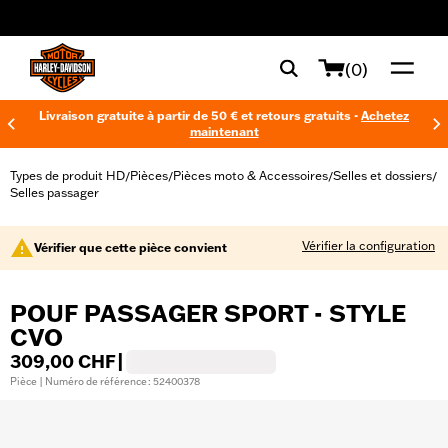
web accessibility
(0)
Livraison gratuite à partir de 50 € et retours gratuits -
Achetez
maintenant
Types de produit HD
Pièces
Pièces moto & Accessoires
Selles et dossiers
/
/
/
/
Selles passager
Vérifier la configuration
Vérifier que cette pièce convient
POUF PASSAGER SPORT - STYLE
CVO
309,00 CHF
|
Pièce | Numéro de référence : 52400378