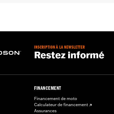
6-2017, Softail 2016-2024 et Touring 2008-2025 (sauf FLH
et FLHXU et FLTRXRRSE à partir de 2025) et aux modèles Tr
ctrique P/N 72673-11. Les modèles Softail à partir de 2018 n
s modèles Touring et Trike de 2014 à 2016 nécessitent l'ac
Touring et Trike à partir de 2017 nécessitent le kit de con
'achat séparé du faisceau de câbles P/N 70415-08A, du co
fiches d'instructions pour plus de détails. Ne convient pas 
INSCRIPTION À LA NEWSLETTER
tion de ces poignées doivent être acheminés à l'intérieur d
Restez informé
nées chauffantes spécifiques.
he, instructions d'installation
FINANCEMENT
Financement de moto
Calculateur de financement
Assurances