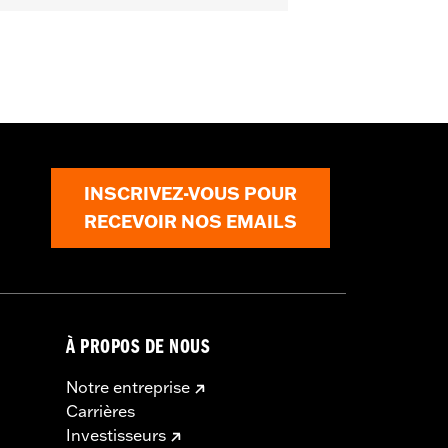
XSE, FLTRXSE à partir de 2023, FLHX,
ike. Les modèles Softail nécessitent
écessitent l'achat séparé du kit de
hat séparé du kit de connexion
nexion électrique P/N 69201599A. Les
nnecteur P/N 72902-01BK et de la
aux modèles de ’08 à ’13 avec guidon à
u guidon. Voir les guidons accessoires
INSCRIVEZ-VOUS POUR
RECEVOIR NOS EMAILS
À PROPOS DE NOUS
Notre entreprise
Carrières
Investisseurs