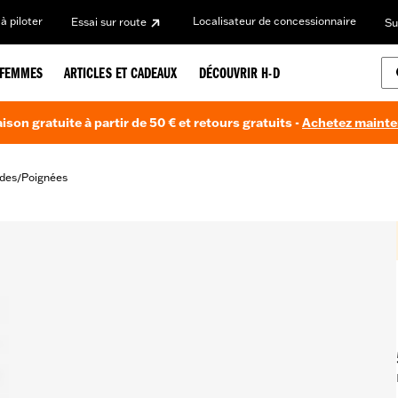
à piloter
Localisateur de concessionnaire
Essai sur route
Su
FEMMES
ARTICLES ET CADEAUX
DÉCOUVRIR H-D
aison gratuite à partir de 50 € et retours gratuits -
Achetez maint
des
Poignées
/