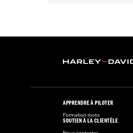
Convient aux modèles Dyna FXDLS 201
FLTRX et FLTRXSTSE à partir de 2024 
l'achat séparé du kit de connexion éle
connexion électrique P/N 69201750. Le
électrique P/N 69200722. Les modèles 
modèles de 2008 à 2009 nécessitent l
broche P/N 72990-01 (qté 2). Voir les 
câblage interne. Les câbles d'alimenta
pour connaître les exclusions de poig
Instructions d’installation
Collection:
Empire
Diamètre:
1.6
Vendu à l'unité:
Paire
Dans la boîte:
Poignées droite et gauc
APPRENDRE À PILOTER
Formation moto
SOUTIEN À LA CLIENTÈLE
Nous contacter