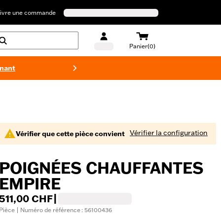
ivre une commande
Panier(0)
enant
Maillots 
Vérifier la configuration
Vérifier que cette pièce convient
POIGNÉES CHAUFFANTES
EMPIRE
511,00 CHF
|
Pièce | Numéro de référence : 56100436