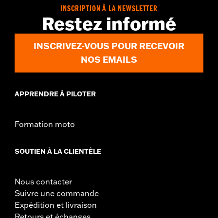
nécessiter une mise à jour Digital Technician par un
INSCRIPTION À LA NEWSLETTER
concessionnaire Harley-Davidson, voir votre concessionnaire
Restez informé
local pour plus de détails.
Instructions d’installation
INSCRIVEZ-VOUS POUR RECEVOIR
Collection:
Adversary
NOS EMAILS
Diamètre:
1.64
GARANTIE:
Garantie limitée d'un an - Rendez-vous sur
www.h-
d.com/warranty
pour plus de détails
APPRENDRE À PILOTER
Formation moto
SOUTIEN À LA CLIENTÈLE
Nous contacter
Suivre une commande
Expédition et livraison
Retours et échanges