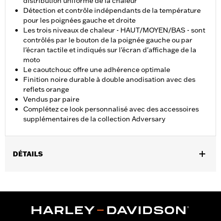
distribution uniforme de la chaleur
Détection et contrôle indépendants de la température
pour les poignées gauche et droite
Les trois niveaux de chaleur - HAUT/MOYEN/BAS - sont
contrôlés par le bouton de la poignée gauche ou par
l'écran tactile et indiqués sur l'écran d'affichage de la
moto
Le caoutchouc offre une adhérence optimale
Finition noire durable à double anodisation avec des
reflets orange
Vendus par paire
Complétez ce look personnalisé avec des accessoires
supplémentaires de la collection Adversary
DÉTAILS
Convient aux modèles FLHXSE, FLTRXSE à partir de 2023,
FLHX, FLTRX, FLTRXSTSE à partir de 2024, FLHXU à partir de
2025, Softail à partir de 2025 (sauf FXBB et FXBR) et FLHXL,
FLHXLSE, FLHXSTSE et FLTRXL à partir de 2026. L'installation
sur certains modèles Street Glide et Road Glide 2024 peut