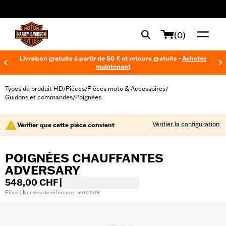
web accessibility
(0)
Livraison gratuite à partir de 50 € et retours gratuits -
Achetez
maintenant
Types de produit HD
Pièces
Pièces moto & Accessoires
/
/
/
Guidons et commandes
Poignées
/
Vérifier la configuration
Vérifier que cette pièce convient
POIGNÉES CHAUFFANTES
ADVERSARY
548,00 CHF
|
Pièce | Numéro de référence : 56100619