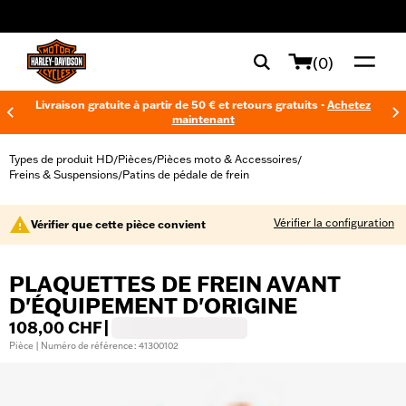
web accessibility
(0)
Livraison gratuite à partir de 50 € et retours gratuits -
Achetez
maintenant
Types de produit HD
Pièces
Pièces moto & Accessoires
/
/
/
Freins & Suspensions
Patins de pédale de frein
/
Vérifier la configuration
Vérifier que cette pièce convient
PLAQUETTES DE FREIN AVANT
D'ÉQUIPEMENT D'ORIGINE
108,00 CHF
|
Pièce | Numéro de référence : 41300102