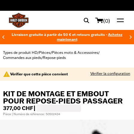
web accessibility
(0)
Livraison gratuite à partir de 50 € et retours gratuits -
Achetez
maintenant
Types de produit HD
Pièces
Pièces moto & Accessoires
/
/
/
Commandes aux pieds
Repose-pieds
/
Vérifier la configuration
Vérifier que cette pièce convient
KIT DE MONTAGE ET EMBOUT
POUR REPOSE-PIEDS PASSAGER
377,00 CHF
|
Pièce | Numéro de référence : 50502434