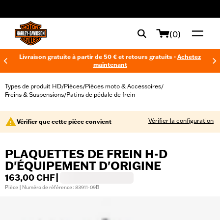
web accessibility
(0)
Livraison gratuite à partir de 50 € et retours gratuits -
Achetez
maintenant
Types de produit HD
Pièces
Pièces moto & Accessoires
/
/
/
Freins & Suspensions
Patins de pédale de frein
/
Vérifier la configuration
Vérifier que cette pièce convient
PLAQUETTES DE FREIN H-D
D'ÉQUIPEMENT D'ORIGINE
163,00 CHF
|
Pièce | Numéro de référence : 83911-09B