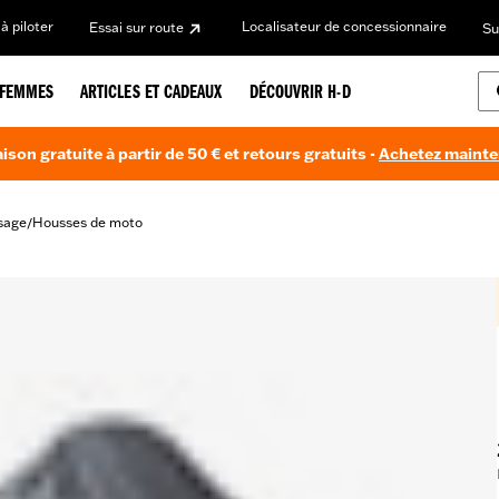
à piloter
Localisateur de concessionnaire
Essai sur route
Su
FEMMES
ARTICLES ET CADEAUX
DÉCOUVRIR H-D
aison gratuite à partir de 50 € et retours gratuits -
Achetez maint
sage
Housses de moto
/