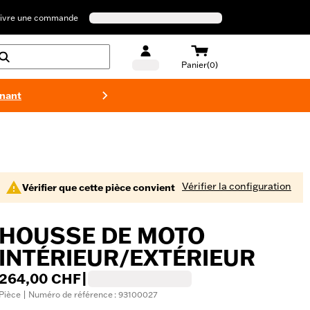
ivre une commande
Panier(0)
enant
Maillots 
Vérifier la configuration
Vérifier que cette pièce convient
HOUSSE DE MOTO
INTÉRIEUR/EXTÉRIEUR
264,00 CHF
|
Pièce | Numéro de référence : 93100027