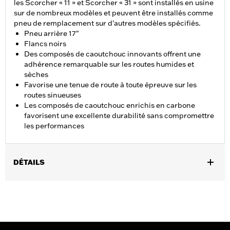
les Scorcher « 11 » et Scorcher « 31 » sont installés en usine
sur de nombreux modèles et peuvent être installés comme
pneu de remplacement sur d'autres modèles spécifiés.
Pneu arrière 17"
Flancs noirs
Des composés de caoutchouc innovants offrent une
adhérence remarquable sur les routes humides et
sèches
Favorise une tenue de route à toute épreuve sur les
routes sinueuses
Les composés de caoutchouc enrichis en carbone
favorisent une excellente durabilité sans compromettre
les performances
DÉTAILS
Convient aux modèles Dyna de 2006 à 2017 (sauf FLD, FXDF,
FXDFSE et FXDWG de 2010 à 2017). Convient aux modèles
Dyna® de 2010 à 2017.
Position sur la moto:
Arrière