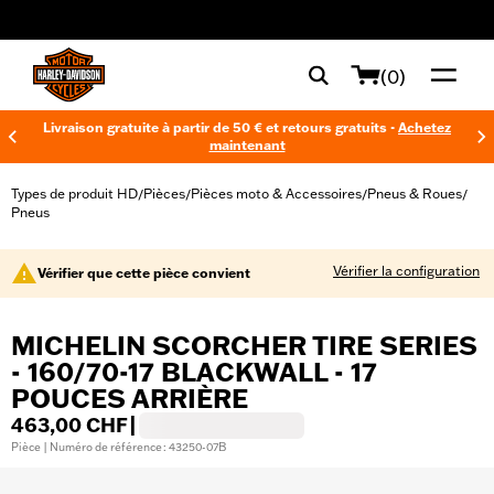
web accessibility
(0)
Livraison gratuite à partir de 50 € et retours gratuits -
Achetez
maintenant
Types de produit HD
Pièces
Pièces moto & Accessoires
Pneus & Roues
/
/
/
/
Pneus
Vérifier la configuration
Vérifier que cette pièce convient
MICHELIN SCORCHER TIRE SERIES
- 160/70-17 BLACKWALL - 17
POUCES ARRIÈRE
463,00 CHF
|
Pièce | Numéro de référence : 43250-07B