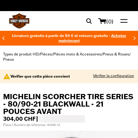
web accessibility
(0)
Livraison gratuite à partir de 50 € et retours gratuits -
Achetez
maintenant
Types de produit HD
Pièces
Pièces moto & Accessoires
Pneus & Roues
/
/
/
/
Pneus
Vérifier la configuration
Vérifier que cette pièce convient
MICHELIN SCORCHER TIRE SERIES
- 80/90-21 BLACKWALL - 21
POUCES AVANT
304,00 CHF
|
Pièce | Numéro de référence : 41036-12