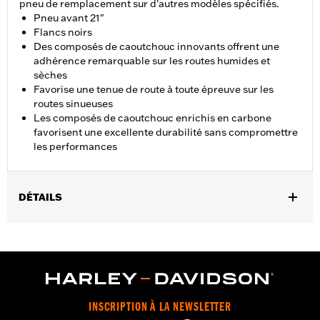
pneu de remplacement sur d'autres modèles spécifiés.
Pneu avant 21"
Flancs noirs
Des composés de caoutchouc innovants offrent une
adhérence remarquable sur les routes humides et
sèches
Favorise une tenue de route à toute épreuve sur les
routes sinueuses
Les composés de caoutchouc enrichis en carbone
favorisent une excellente durabilité sans compromettre
les performances
DÉTAILS
Convient aux modèles XL 883C et 1200C de 2004 à 2010,
XL1200V de 2012 à 2016 et FXDWG de 2010 à 2017.
Position sur la moto:
Avant
Vendu à l'unité:
Chaque
Dans la boîte:
Pneu uniquement
INSCRIPTION À LA NEWSLETTER
Taille de jante:
2.15 x 21