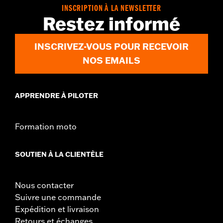
GARANTIE:
Garantie limitée de 2 ans - Rendez-vous sur
www.h-
INSCRIPTION À LA NEWSLETTER
d.com/warranty
pour plus de détails
Restez informé
Origine:
Importé
INSCRIVEZ-VOUS POUR RECEVOIR
NOS EMAILS
APPRENDRE À PILOTER
Formation moto
SOUTIEN À LA CLIENTÈLE
Nous contacter
Suivre une commande
Expédition et livraison
Retours et échanges