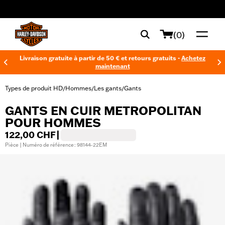
web accessibility
(0)
Livraison gratuite à partir de 50 € et retours gratuits -
Achetez
maintenant
Types de produit HD
Hommes
Les gants
Gants
/
/
/
GANTS EN CUIR METROPOLITAN
POUR HOMMES
122,00 CHF
|
Pièce | Numéro de référence : 98144-22EM