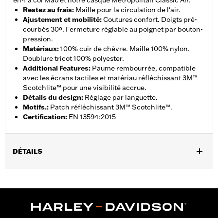
en-1 à col Mao et notre casque Metropolitan Classic Air.
Restez au frais
:
Maille pour la circulation de l'air.
Ajustement et mobilité
:
Coutures confort. Doigts pré-
courbés 30º. Fermeture réglable au poignet par bouton-
pression.
Matériaux
:
100% cuir de chèvre. Maille 100% nylon.
Doublure tricot 100% polyester.
Additional Features
:
Paume rembourrée, compatible
avec les écrans tactiles et matériau réfléchissant 3M™
Scotchlite™ pour une visibilité accrue.
Détails du design
:
Réglage par languette.
Motifs.
:
Patch réfléchissant 3M™ Scotchlite™.
Certification
:
EN 13594:2015
DÉTAILS
Sexe:
Hommes
Caractéristiques fonctionnelles:
Compatible avec les écrans
,
,
,
tactiles.
Réfléchissant
Doigts pré-courbés
Coutures
confortables