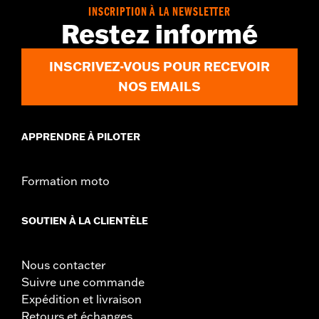
GARANTIE:
Garantie limitée de 2 ans - Rendez-vous sur
www.h-
INSCRIPTION À LA NEWSLETTER
d.com/warranty
pour plus de détails
Restez informé
Origine:
Importé
INSCRIVEZ-VOUS POUR RECEVOIR
NOS EMAILS
APPRENDRE À PILOTER
Formation moto
SOUTIEN À LA CLIENTÈLE
Nous contacter
Suivre une commande
Expédition et livraison
Retours et échanges