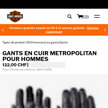
web accessibility
(0)
Livraison gratuite à partir de 50 € et retours gratuits -
Achetez
maintenant
Types de produit HD
Hommes
Les gants
Gants
/
/
/
GANTS EN CUIR METROPOLITAN
POUR HOMMES
122,00 CHF
|
Pièce | Numéro de référence : 98144-22EM