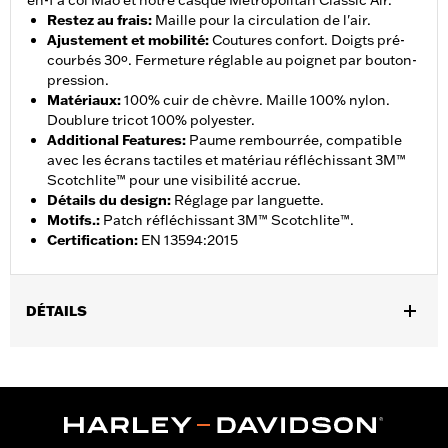
en-1 à col Mao et notre casque Metropolitan Classic Air.
Restez au frais
:
Maille pour la circulation de l'air.
Ajustement et mobilité
:
Coutures confort. Doigts pré-
courbés 30º. Fermeture réglable au poignet par bouton-
pression.
Matériaux
:
100% cuir de chèvre. Maille 100% nylon.
Doublure tricot 100% polyester.
Additional Features
:
Paume rembourrée, compatible
avec les écrans tactiles et matériau réfléchissant 3M™
Scotchlite™ pour une visibilité accrue.
Détails du design
:
Réglage par languette.
Motifs.
:
Patch réfléchissant 3M™ Scotchlite™.
Certification
:
EN 13594:2015
DÉTAILS
Sexe:
Hommes
Caractéristiques fonctionnelles:
Compatible avec les écrans
,
,
,
tactiles.
Réfléchissant
Doigts pré-courbés
Coutures
confortables