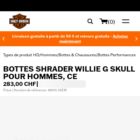
web accessibility
(0)
Livraison gratuite à partir de 50 € et retours gratuits -
Achetez
maintenant
Types de produit HD
Hommes
Bottes & Chaussures
Bottes Performances
/
/
/
BOTTES SHRADER WILLIE G SKULL
POUR HOMMES, CE
283,00 CHF
|
Pièce | Numéro de référence : 98010-25EM