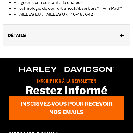
• Tige en cuir résistant à la chaleur
• Technologie de confort ShockAbsorbers™ Twin Pad™
• TAILLES EU : TAILLES UK, 40-46 : 6-12
DÉTAILS
Sexe:
Hommes
GARANTIE:
Garantie du fabricant international Wolverine -
Rendez-vous sur
www.h-d.com/warranty
pour plus de détails
Origine:
Importé
Dimension Description:
HAUTEUR DE TIGE : 6" / HAUTEUR DE
INSCRIPTION À LA NEWSLETTER
TALON : 1.5"
Restez informé
INSCRIVEZ-VOUS POUR RECEVOIR
NOS EMAILS
APPRENDRE À PILOTER