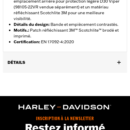
emplacement arrière pour protection légère D30 Viper
(98105-22VR vendue séparément) et un matériau
réfléchissant Scotchlite 3M pour une meilleure
visibilité.
Détails du design
:
Bande et empiècement contrastés.
Motifs.
:
Patch réfléchissant 3M™ Scotchlite™ brodé et
imprimé.
Certification
:
EN 17092-4:2020
DÉTAILS
Sexe:
Hommes
,
,
Caractéristiques fonctionnelles:
Ventilé
Imperméable à l’eau
,
,
,
Coutures scellées
Fermeture éclair intérieure
Volets tempÃªte
,
,
Dos extensible - Basique
Poignets ajustables
Tour de taille
,
,
ajustable
Fermeture éclair à double sens sur le devant
Poches
,
,
,
zippées
Fermeture éclair intérieure
Réfléchissant
Protection
,
inclue
Poches de protection
INSCRIPTION À LA NEWSLETTER
Restez informé
GARANTIE:
Garantie limitée de 2 ans - Rendez-vous sur
www.h-