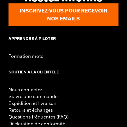
d.com/warranty
pour plus de détails
Jacket Style:
Moto
INSCRIVEZ-VOUS POUR RECEVOIR
Origine:
Importé
NOS EMAILS
APPRENDRE À PILOTER
Formation moto
SOUTIEN À LA CLIENTÈLE
Nous contacter
Suivre une commande
Expédition et livraison
Retours et échanges
Questions fréquentes (FAQ)
Déclaration de conformité