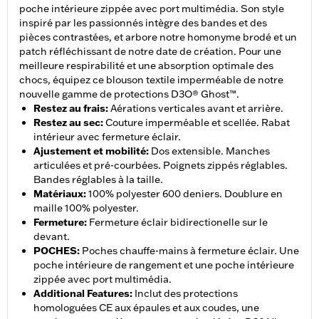
poche intérieure zippée avec port multimédia. Son style
inspiré par les passionnés intègre des bandes et des
pièces contrastées, et arbore notre homonyme brodé et un
patch réfléchissant de notre date de création. Pour une
meilleure respirabilité et une absorption optimale des
chocs, équipez ce blouson textile imperméable de notre
nouvelle gamme de protections D3O® Ghost™.
Restez au frais
:
Aérations verticales avant et arrière.
Restez au sec
:
Couture imperméable et scellée. Rabat
intérieur avec fermeture éclair.
Ajustement et mobilité
:
Dos extensible. Manches
articulées et pré-courbées. Poignets zippés réglables.
Bandes réglables à la taille.
Matériaux
:
100% polyester 600 deniers. Doublure en
maille 100% polyester.
Fermeture
:
Fermeture éclair bidirectionelle sur le
devant.
POCHES
:
Poches chauffe-mains à fermeture éclair. Une
poche intérieure de rangement et une poche intérieure
zippée avec port multimédia.
Additional Features
:
Inclut des protections
homologuées CE aux épaules et aux coudes, une