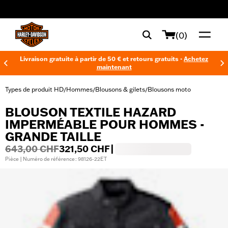
web accessibility
(0)
Livraison gratuite à partir de 50 € et retours gratuits -
Achetez
maintenant
Types de produit HD
Hommes
Blousons & gilets
Blousons moto
/
/
/
BLOUSON TEXTILE HAZARD
IMPERMÉABLE POUR HOMMES -
GRANDE TAILLE
643,00 CHF
321,50 CHF
|
Pièce | Numéro de référence : 98126-22ET