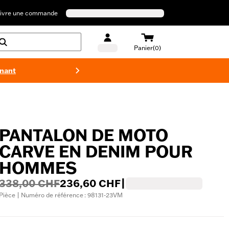
ivre une commande
Panier(0)
enant
Maillots 
PANTALON DE MOTO
CARVE EN DENIM POUR
HOMMES
338,00 CHF
236,60 CHF
|
Pièce | Numéro de référence : 98131-23VM