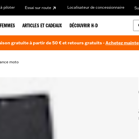
à piloter
Localisateur de concessionnaire
Essai sur route
Su
FEMMES
ARTICLES ET CADEAUX
DÉCOUVRIR H-D
aison gratuite à partir de 50 € et retours gratuits -
Achetez maint
mance moto