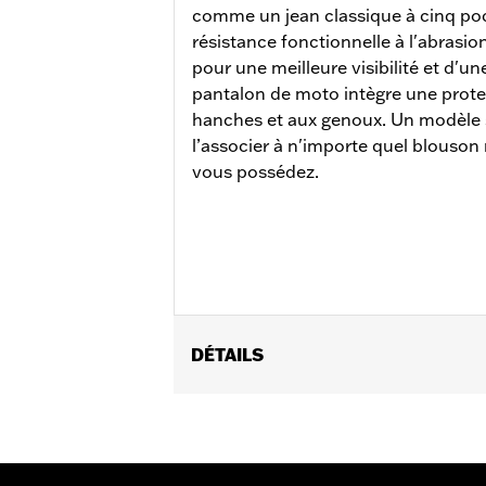
comme un jean classique à cinq po
résistance fonctionnelle à l'abrasio
pour une meilleure visibilité et d'u
pantalon de moto intègre une prote
hanches et aux genoux. Un modèle 
l’associer à n'importe quel blouso
vous possédez.
DÉTAILS
Sexe:
Hommes
Caractéristiques fonctionnelles:
Fe
GARANTIE:
2 year limited warranty –
Pant Style:
Straight