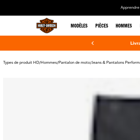
web accessibility
Apprendre 
MODÈLES
PIÈCES
HOMMES
Livr
Types de produit HD
Hommes
Pantalon de moto
Jeans & Pantalons Perfor
/
/
/