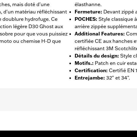
ches, mais doté d'une
élasthanne.
n, d'un matériau réfléchissant
Fermeture
:
Devant zippé 
ne doublure hydrofuge. Ce
POCHES
:
Style classique
ction légère D30 Ghost aux
arrière zippée supplémenta
sobre pour que vous puissiez
Additional Features
:
Comp
n moto ou chemise H-D que
certifiée CE aux hanches e
réfléchissant 3M Scotchlite 
Détails du design
:
Style c
Motifs.
:
Patch en cuir est
Certification
:
Certifié EN
Entrejambe
:
32" et 34".
rmeture zippée à l'avant
,
Poches
,
Protection inclue
,
Résista
 Go to
www.h-d.com/warranty
for full details