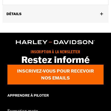
DÉTAILS
Convient aux modèles FLHXSE et FLTRXSE à partir de 2023 et
aux modèles FLHX, FLTRX et FLTRXSTSE à partir de 2024.
Instructions d’installation
GARANTIE:
,,,,,,,,,,,,,,,,,,,,,,,,,,,,,,,,,,,,,,,,,,,,,,,,,,,,,,,,,,,,,,,,,,
INSCRIPTION À LA NEWSLETTER
Restez informé
INSCRIVEZ-VOUS POUR RECEVOIR
NOS EMAILS
APPRENDRE À PILOTER
Formation moto