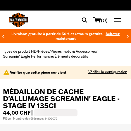
web accessibility
(0)
Livraison gratuite à partir de 50 € et retours gratuits -
Achetez
maintenant
Types de produit HD
Pièces
Pièces moto & Accessoires
/
/
/
Screamin’ Eagle Performance
Éléments décoratifs
/
Vérifier la configuration
Vérifier que cette pièce convient
MÉDAILLON DE CACHE
D'ALLUMAGE SCREAMIN' EAGLE -
STAGE IV 135CI
44,00 CHF
|
Pièce | Numéro de référence : 14102079