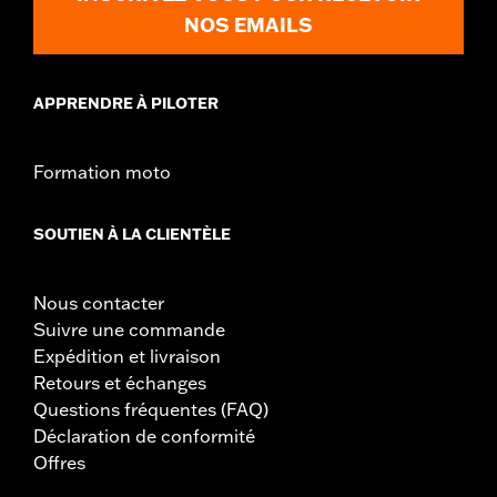
Vendu à l'unité:
Chaque
NOS EMAILS
Dans la boîte:
Supports et bras latéraux gauche et droit
GARANTIE:
1 year limited warranty – Go to
www.h-
d.com/warranty
for full details
APPRENDRE À PILOTER
AVERTISSEMENT:
N'utilisez pas les repose-pieds d’autoroute à
l’arrêt et lors de démarrage. Cela risque de
provoquer des blessures graves, voire
Formation moto
mortelles.
SOUTIEN À LA CLIENTÈLE
Nous contacter
Suivre une commande
Expédition et livraison
Retours et échanges
Questions fréquentes (FAQ)
Déclaration de conformité
Offres