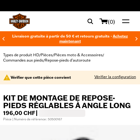
web accessibility
(0)
Livraison gratuite à partir de 50 € et retours gratuits -
Achetez
maintenant
Types de produit HD
Pièces
Pièces moto & Accessoires
/
/
/
Commandes aux pieds
Repose-pieds d’autoroute
/
Vérifier la configuration
Vérifier que cette pièce convient
KIT DE MONTAGE DE REPOSE-
PIEDS RÉGLABLES À ANGLE LONG
196,00 CHF
|
Pièce | Numéro de référence : 50500167