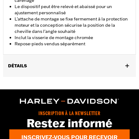
carénage
Le dispositif peut être relevé et abaissé pour un
ajustement personnalisé
L’attache de montage se fixe fermement à la protection
moteur et la conception sécurise la position de la
cheville dans l'angle souhaité
Inclut la visserie de montage chromée
Repose-pieds vendus séparément
DÉTAILS
Convient aux protections moteurs de 1.25 pouces. Ne convient
pas aux modèles Touring de 2014 à 2023 avec protections de
moteur tronquées (sauf FLTRXSE et FLHXSE de 2023). Convient
aux modèles Touring à partir de 2024 (sauf FLTRK, FLHTK et FLI
à partir de 2024 et FLTRXSTSE à partir de 2024 et FLTRXRRSE
à partir de 2025).
INSCRIPTION À LA NEWSLETTER
Instructions d’installation
Restez informé
Ajustable:
Oui
Vendu séparément:
Repose-pieds
INSCRIVEZ-VOUS POUR RECEVOIR