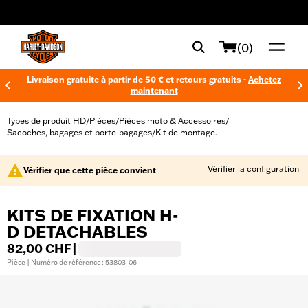
web accessibility
(0)
Livraison gratuite à partir de 50 € et retours gratuits -
Achetez
maintenant
Types de produit HD
Pièces
Pièces moto & Accessoires
/
/
/
Sacoches, bagages et porte-bagages
Kit de montage.
/
Vérifier la configuration
Vérifier que cette pièce convient
KITS DE FIXATION H-
D DETACHABLES
82,00 CHF
|
Pièce | Numéro de référence : 53803-06