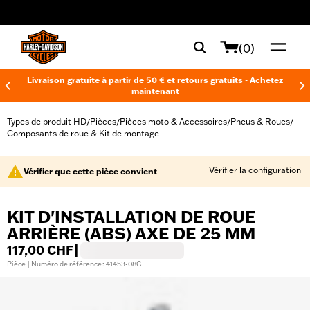
web accessibility
(0)
Livraison gratuite à partir de 50 € et retours gratuits -
Achetez
maintenant
Types de produit HD
Pièces
Pièces moto & Accessoires
Pneus & Roues
/
/
/
/
Composants de roue & Kit de montage
Vérifier la configuration
Vérifier que cette pièce convient
KIT D'INSTALLATION DE ROUE
ARRIÈRE (ABS) AXE DE 25 MM
117,00 CHF
|
Pièce | Numéro de référence : 41453-08C