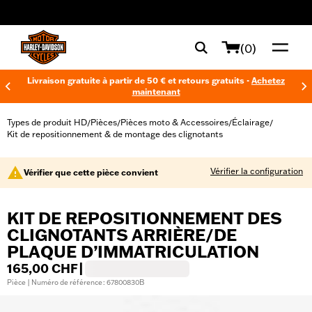
web accessibility
(0)
Livraison gratuite à partir de 50 € et retours gratuits -
Achetez
maintenant
Types de produit HD
Pièces
Pièces moto & Accessoires
Éclairage
/
/
/
/
Kit de repositionnement & de montage des clignotants
Vérifier la configuration
Vérifier que cette pièce convient
KIT DE REPOSITIONNEMENT DES
CLIGNOTANTS ARRIÈRE/DE
PLAQUE D’IMMATRICULATION
165,00 CHF
|
Pièce | Numéro de référence : 67800830B