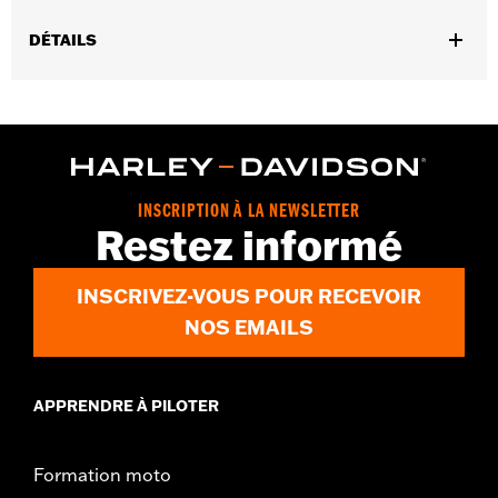
DÉTAILS
Convient aux modèles FXST, FXBB, FXBBS, FXBR, FXBRS,
FLSL, FLFB, FLFBS, FXLR et FXLRS à partir de 2018.
Instructions d’installation
GARANTIE:
Garantie limitée de deux ans - Rendez-vous sur
www.h-d.com/warranty
pour plus de détails
INSCRIPTION À LA NEWSLETTER
Restez informé
INSCRIVEZ-VOUS POUR RECEVOIR
NOS EMAILS
APPRENDRE À PILOTER
Formation moto