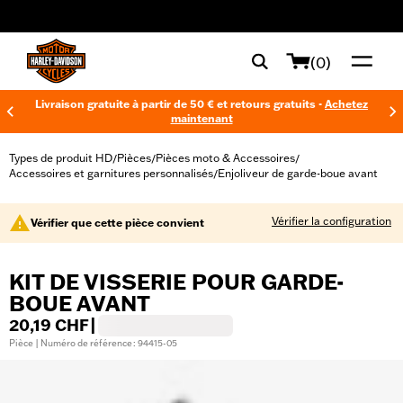
web accessibility
(0)
Livraison gratuite à partir de 50 € et retours gratuits -
Achetez
maintenant
Types de produit HD
Pièces
Pièces moto & Accessoires
/
/
/
Accessoires et garnitures personnalisés
Enjoliveur de garde-boue avant
/
Vérifier la configuration
Vérifier que cette pièce convient
KIT DE VISSERIE POUR GARDE-
BOUE AVANT
20,19 CHF
|
Pièce | Numéro de référence : 94415-05