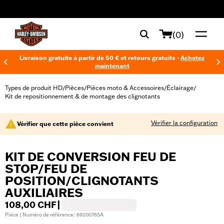
web accessibility
(0)
Livraison gratuite à partir de 50 € et retours gratuits -
Achetez
maintenant
Types de produit HD
Pièces
Pièces moto & Accessoires
Éclairage
/
/
/
/
Kit de repositionnement & de montage des clignotants
Vérifier la configuration
Vérifier que cette pièce convient
KIT DE CONVERSION FEU DE
STOP/FEU DE
POSITION/CLIGNOTANTS
AUXILIAIRES
108,00 CHF
|
Pièce | Numéro de référence : 69200765A