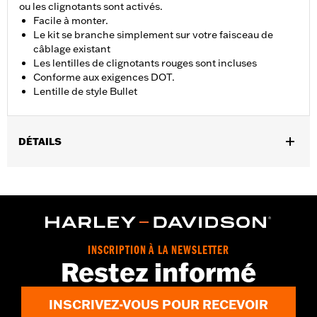
ou les clignotants sont activés.
Facile à monter.
Le kit se branche simplement sur votre faisceau de
câblage existant
Les lentilles de clignotants rouges sont incluses
Conforme aux exigences DOT.
Lentille de style Bullet
DÉTAILS
Convient aux modèles XL à partir de 2014 (sauf XL883N,
XL1200CX, XL1200N, XL1200NS, XL1200T, XL1200X et XL1200X).
Instructions d’installation
Couleur de l’éclairage:
Rouge
Vendu à l'unité:
Paire
INSCRIPTION À LA NEWSLETTER
Dans la boîte:
Module de clignotants et lentilles de clignotants
Restez informé
rouges
GARANTIE:
1 year limited warranty – Go to
www.h-
INSCRIVEZ-VOUS POUR RECEVOIR
d.com/warranty
for full details