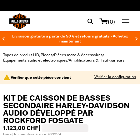
web accessibility
(0)
Livraison gratuite à partir de 50 € et retours gratuits -
Achetez
maintenant
Types de produit HD
Pièces
Pièces moto & Accessoires
/
/
/
Équipements audio et électroniques
Amplificateurs & Haut-parleurs
/
Vérifier la configuration
Vérifier que cette pièce convient
KIT DE CAISSON DE BASSES
SECONDAIRE HARLEY-DAVIDSON
AUDIO DÉVELOPPÉ PAR
ROCKFORD FOSGATE
1.123,00 CHF
|
Pièce | Numéro de référence : 76001164