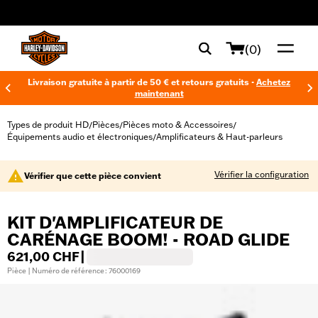
web accessibility
(0)
Livraison gratuite à partir de 50 € et retours gratuits -
Achetez
maintenant
Types de produit HD
Pièces
Pièces moto & Accessoires
/
/
/
Équipements audio et électroniques
Amplificateurs & Haut-parleurs
/
Vérifier la configuration
Vérifier que cette pièce convient
KIT D'AMPLIFICATEUR DE
CARÉNAGE BOOM! - ROAD GLIDE
621,00 CHF
|
Pièce | Numéro de référence : 76000169