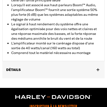
celle de l'unité principale seule
Lorsqu'il est associé aux haut-parleurs Boom!™ Audio,
l'amplificateur Boom!™ fournit une sortie système 50%
plus forte (6 dB) que les systèmes adaptables au même
réglage de volume
Le signal à haut rendement du système offre une
égalisation optimisée pour des voix nettes et claires et
une réponse maximale des basses, et la forte réponse
des médiums annihile le bruit du vent et de la route
L'amplificateur monté sur le carénage dispose d'une
sortie de 40 watts/canal (160 watts au total)
Comprend tout le matériel nécessaire au montage
DÉTAILS
Convient aux modèles Road Glide® de 2006 à 2013 (sauf
FLTRUSE et FLTRXSE). Tous les modèles (sauf FLTRU)
nécessitent l’achat séparé du faisceau électrique approprié.
Une mise à jour du logiciel Digital Technician par le
concessionnaire est nécessaire. Il est recommandé de confier le
montage à votre concessionnaire.
INSCRIPTION À LA NEWSLETTER