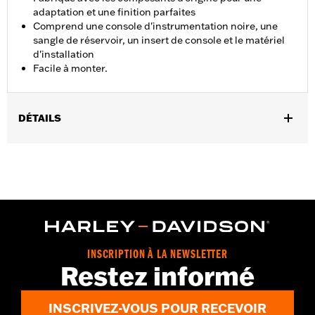
adaptation et une finition parfaites
Comprend une console d'instrumentation noire, une
sangle de réservoir, un insert de console et le matériel
d'installation
Facile à monter.
DÉTAILS
Convient aux modèles FLFB et FLFBS à partir de 2018, et aux
modèles FLSB et FLSTFI à partir de 2025.
Instructions d’installation
Vendu à l'unité:
Chaque
Dans la boîte:
Console d'instrumentation noire, sangle de
réservoir, insert de console et matériel d'installation
GARANTIE:
1 year limited warranty – Go to
www.h-
INSCRIPTION À LA NEWSLETTER
d.com/warranty
for full details
Restez informé
INSCRIVEZ-VOUS POUR RECEVOIR