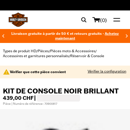
web accessibility
(0)
Livraison gratuite à partir de 50 € et retours gratuits -
Achetez
maintenant
Types de produit HD
Pièces
Pièces moto & Accessoires
/
/
/
Accessoires et garnitures personnalisés
Réservoir & Console
/
Vérifier la configuration
Vérifier que cette pièce convient
KIT DE CONSOLE NOIR BRILLANT
439,00 CHF
|
Pièce | Numéro de référence : 70900817