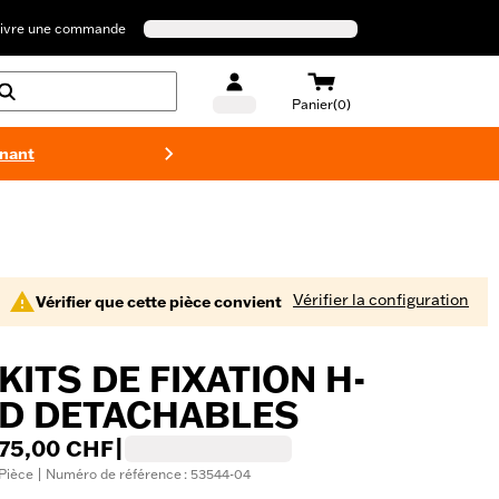
ivre une commande
Panier(0)
enant
Maillots 
Vérifier la configuration
Vérifier que cette pièce convient
KITS DE FIXATION H-
D DETACHABLES
75,00 CHF
|
Pièce | Numéro de référence : 53544-04