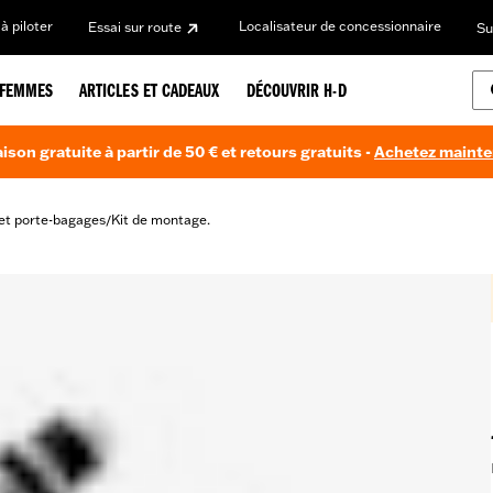
à piloter
Localisateur de concessionnaire
Essai sur route
Su
FEMMES
ARTICLES ET CADEAUX
DÉCOUVRIR H-D
aison gratuite à partir de 50 € et retours gratuits -
Achetez maint
et porte-bagages
Kit de montage.
/