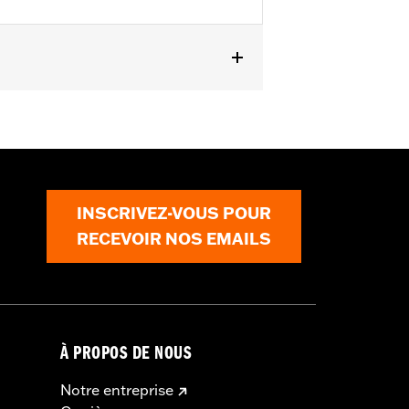
 sur les modèles XL1200T à partir de
ovible P/N 53494-04A, 53512-07A,
lo amovible P/N 53655-04A avec
INSCRIVEZ-VOUS POUR
RECEVOIR NOS EMAILS
À PROPOS DE NOUS
Notre entreprise