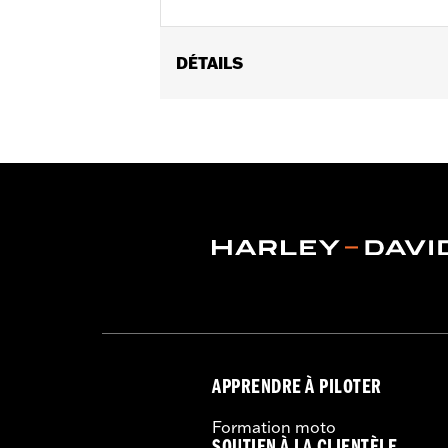
DÉTAILS
Convient aux modèles XL à partir de 2
2014. Requis pour l’installation de p
montant de Sissy Bar monobloc amov
sacoches en cuir 90330-08, 90201321
Instructions d’installation
Vendu à l'unité:
Chaque
Dans la boîte:
Points d'ancrage avant
GARANTIE:
1 year limited warranty – 
APPRENDRE À PILOTER
Formation moto