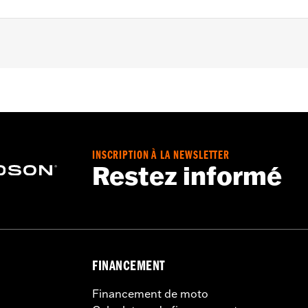
004 (sauf XL1200CX à partir de 2016). Équipement d'origine
laques latérales à support amovible, porte-bagages solo am
ible P/N 51146-10A, 52300040A ou support de Tour-Pak so
, 90201325 et 88312-07A.
INSCRIPTION À LA NEWSLETTER
Restez informé
 et arrière et tout le matériel de montage nécessaire
Go to
www.h-d.com/warranty
for full details
FINANCEMENT
Financement de moto