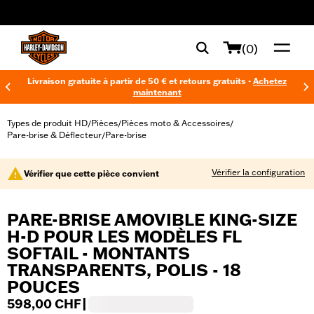
web accessibility
(0)
Livraison gratuite à partir de 50 € et retours gratuits -
Achetez
maintenant
Types de produit HD
Pièces
Pièces moto & Accessoires
/
/
/
Pare-brise & Déflecteur
Pare-brise
/
Vérifier la configuration
Vérifier que cette pièce convient
PARE-BRISE AMOVIBLE KING-SIZE
H-D POUR LES MODÈLES FL
SOFTAIL - MONTANTS
TRANSPARENTS, POLIS - 18
POUCES
598,00 CHF
|