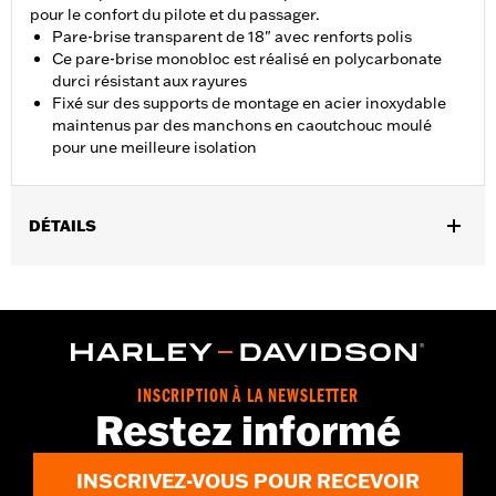
pour le confort du pilote et du passager.
Pare-brise transparent de 18" avec renforts polis
Ce pare-brise monobloc est réalisé en polycarbonate
durci résistant aux rayures
Fixé sur des supports de montage en acier inoxydable
maintenus par des manchons en caoutchouc moulé
pour une meilleure isolation
DÉTAILS
Convient aux modèles FLS, FLSS, FLST, FLSTC, FLSTF,
FLSTFB et FLSTFBS de 2000 à 2017 avec éclairage auxiliaire.
Les modèles FLS, FLSS, FLST, FLSTF, FLSTFB et FLSTFBS de
2000 à 2017 nécessitent l'achat séparé du matériel de montage
P/N 91800025. Incompatible avec le kit d'éclairage auxiliaire
Custom P/N 68000051.
INSCRIPTION À LA NEWSLETTER
Vendu à l'unité:
Chaque
Restez informé
Matière:
Polycarbonate à revêtement dur
Largeur:
23.1 Inches
INSCRIVEZ-VOUS POUR RECEVOIR
Dans la boîte:
Pare-brise complet avec tout le matériel de