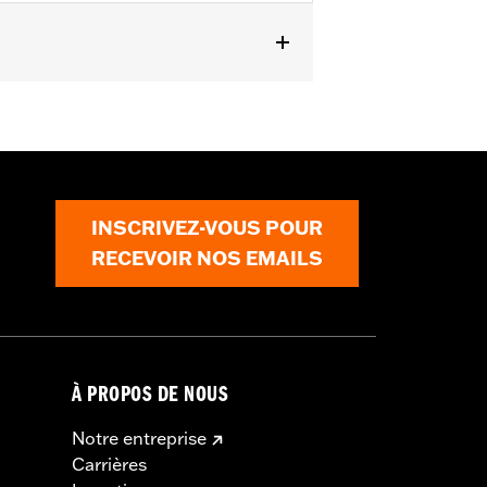
 1998 à 1999. Incompatible avec les
pés d'un embrayage à commande
n kit d'embrayage A&S
INSCRIVEZ-VOUS POUR
RECEVOIR NOS EMAILS
EPA pour la vente et l'utilisation
. Consulter le catalogue des Pièces &
À PROPOS DE NOUS
Notre entreprise
Carrières