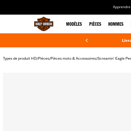
web accessibility
Apprendre 
MODÈLES
PIÈCES
HOMMES
Livr
Types de produit HD
Pièces
Pièces moto & Accessoires
Screamin’ Eagle Pe
/
/
/