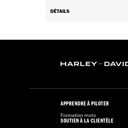
DÉTAILS
Convient aux modèles à moteur Twin C
modèles FXDLS, FLSS, FLSTFBS et FX
hydraulique, ou FLHTCUL et FLHTKL de
Screamin' Eagle P/N 37000026.
Vendu à l'unité:
Chaque
Dans la boîte:
Ressort d'embrayage 
GARANTIE:
1 year limited warranty – 
Produits Screamin’ Eagle® confor
sur tous les véhicules applicable
APPRENDRE À PILOTER
Formation moto
SOUTIEN À LA CLIENTÈLE