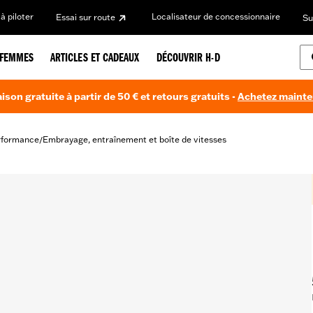
à piloter
Localisateur de concessionnaire
Essai sur route
Su
FEMMES
ARTICLES ET CADEAUX
DÉCOUVRIR H-D
aison gratuite à partir de 50 € et retours gratuits -
Achetez maint
rformance
Embrayage, entraînement et boîte de vitesses
/