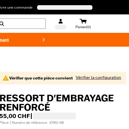
ivre une commande
Panier(0)
enant
Maillots 
Vérifier la configuration
Vérifier que cette pièce convient
RESSORT D'EMBRAYAGE
RENFORCÉ
55,00 CHF
|
Pièce | Numéro de référence : 37951-98