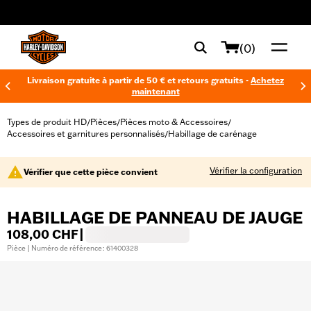
web accessibility
(0)
Livraison gratuite à partir de 50 € et retours gratuits -
Achetez
maintenant
Types de produit HD
Pièces
Pièces moto & Accessoires
/
/
/
Accessoires et garnitures personnalisés
Habillage de carénage
/
Vérifier la configuration
Vérifier que cette pièce convient
HABILLAGE DE PANNEAU DE JAUGE
108,00 CHF
|
Pièce | Numéro de référence : 61400328