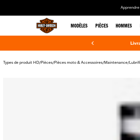
web accessibility
Apprendre 
MODÈLES
PIÈCES
HOMMES
Livr
Types de produit HD
Pièces
Pièces moto & Accessoires
Maintenance
Lubrif
/
/
/
/