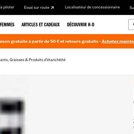
à piloter
Localisateur de concessionnaire
Essai sur route
Su
FEMMES
ARTICLES ET CADEAUX
DÉCOUVRIR H-D
aison gratuite à partir de 50 € et retours gratuits -
Achetez maint
iants, Graisses & Produits d’étanchéité