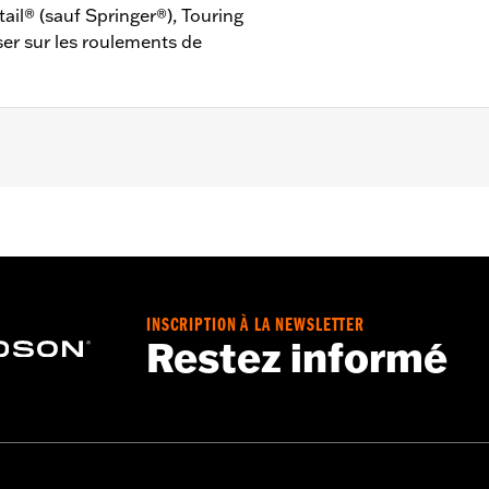
tail® (sauf Springer®), Touring
iser sur les roulements de
on développé en usine pour les modèles VRSC™ à partir de 2
 Springer™), Touring (sauf FLTRXRRSE à partir de 2025) et Tri
INSCRIPTION À LA NEWSLETTER
Restez informé