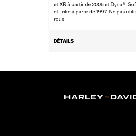
et XR à partir de 2005 et Dyna®, Sof
et Trike à partir de 1997. Ne pas util
roue.
DÉTAILS
Lubrifiant pour roulements de directi
partir de 2005 et Dyna®, Softail® (sauf
sur les roulements de roue.
Vendu à l'unité:
Chaque
Dans la boîte:
1 cartouche
Volume:
14 onces