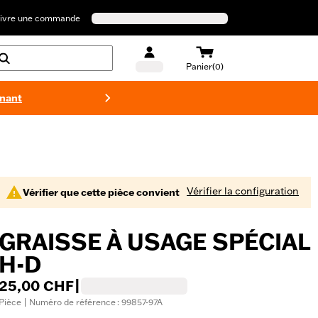
ivre une commande
Panier(0)
enant
Maillots 
Vérifier la configuration
Vérifier que cette pièce convient
GRAISSE À USAGE SPÉCIAL
H-D
25,00 CHF
|
Pièce | Numéro de référence : 99857-97A