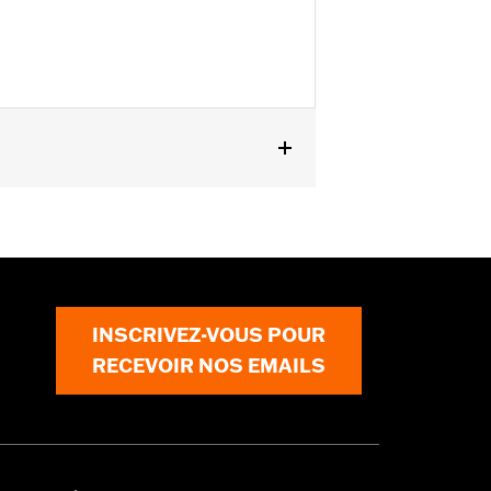
002, XG à partir de 2015, XL et XR à
ke à partir de 1997. Ne pas utiliser
INSCRIVEZ-VOUS POUR
RECEVOIR NOS EMAILS