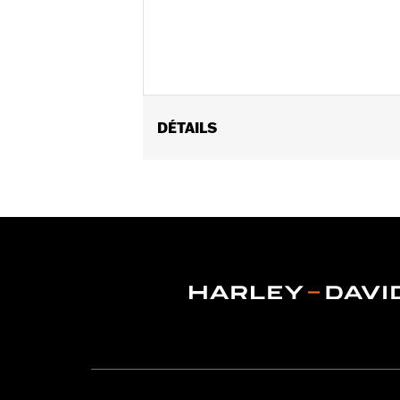
DÉTAILS
Sexe:
Unisexe
Caractéristiques fonctionnelles:
Ve
GARANTIE:
Garantie limitée de 2 ans
Helmet Style:
Modular
Technology:
Moisture Wicking
,
,
,
UV 
Shop To Be:
Cool
Origine:
Importé