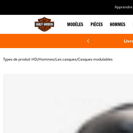
web accessibility
Apprendre 
MODÈLES
PIÈCES
HOMMES
Livr
Types de produit HD
Hommes
Les casques
Casques modulables
/
/
/