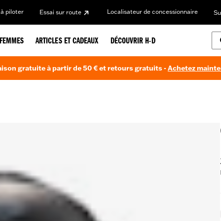
à piloter
Localisateur de concessionnaire
Essai sur route
Su
FEMMES
ARTICLES ET CADEAUX
DÉCOUVRIR H-D
aison gratuite à partir de 50 € et retours gratuits -
Achetez maint