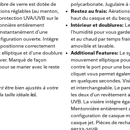
fibre de verre est dotée de
polycarbonate. Jugulaire à
tions réglables (au menton,
Restez au frais
:
Aérations
ne protection UVA/UVB sur le
haut du casque et du becqu
ntonnière entièrement
Intérieur et doublures
:
Le
 instantanément d’une
l'humidité pour vous garde
iguration ouverte. Intègre
et au chaud par temps frai
 positionne correctement
amovible et lavable.
elliptique et d'une doublure
Additional Features
:
Le s
laver. Marqué de façon
mouvement elliptique pour t
pour se marier avec le reste
contre le port pour une bo
cliquet vous permet égalem
en quelques secondes. Visiè
 être bien ajustés à votre
et interchangeable. Le pare-
 taille idéale
ici.
les deux d'un revêtement a
UVB. La visière intègre ég
Mentonnière entièrement 
configuration de casque m
casque jet. Pièces de rec
98133-24VR.