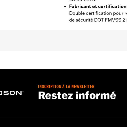
Fabricant et certification
Double certification pour 
de sécurité DOT FMVSS 21
ntilé
,
Évacuation de l’humidité
,
Doublure amovible
 – Rendez-vous sur
www.h-d.com/warranty
pour plus de déta
Protection
,
INSCRIPTION À LA NEWSLETTER
Restez informé