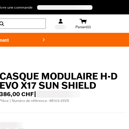
ivre une commande
Panier(0)
enant
Maillots 
CASQUE MODULAIRE H-D
EVO X17 SUN SHIELD
386,00 CHF
|
Pièce | Numéro de référence : 98103-25VX