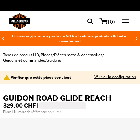
web accessibility
(0)
Livraison gratuite à partir de 50 € et retours gratuits -
Achetez
maintenant
Types de produit HD
Pièces
Pièces moto & Accessoires
/
/
/
Guidons et commandes
Guidons
/
Vérifier la configuration
Vérifier que cette pièce convient
GUIDON ROAD GLIDE REACH
329,00 CHF
|
Pièce | Numéro de référence : 55801500