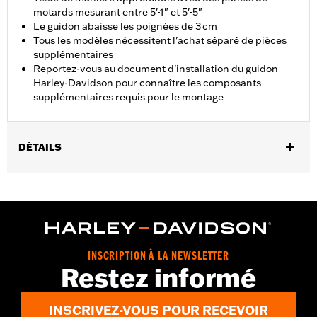
motards mesurant entre 5'-1" et 5'-5"
Le guidon abaisse les poignées de 3 cm
Tous les modèles nécessitent l'achat séparé de pièces
supplémentaires
Reportez-vous au document d'installation du guidon
Harley-Davidson pour connaître les composants
supplémentaires requis pour le montage
DÉTAILS
Convient aux modèles FLTRXSE 2023 et ultérieurs et FLTRX
2024 et ultérieurs. Le montage nécessite l'achat séparé de
pièces supplémentaires.
Instructions d’installation
Harley-Davidson Handlebar Installation
Requirements
INSCRIPTION À LA NEWSLETTER
Restez informé
Largeur de base:
11.0
Moletage centre à centre:
3.14
INSCRIVEZ-VOUS POUR RECEVOIR
Recul:
7.54